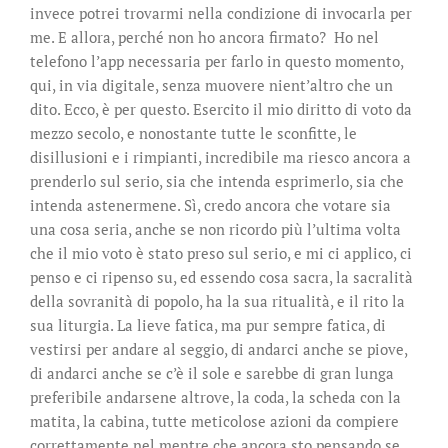
invece potrei trovarmi nella condizione di invocarla per
me. E allora, perché non ho ancora firmato? Ho nel
telefono l’app necessaria per farlo in questo momento,
qui, in via digitale, senza muovere nient’altro che un
dito. Ecco, è per questo. Esercito il mio diritto di voto da
mezzo secolo, e nonostante tutte le sconfitte, le
disillusioni e i rimpianti, incredibile ma riesco ancora a
prenderlo sul serio, sia che intenda esprimerlo, sia che
intenda astenermene. Sì, credo ancora che votare sia
una cosa seria, anche se non ricordo più l’ultima volta
che il mio voto è stato preso sul serio, e mi ci applico, ci
penso e ci ripenso su, ed essendo cosa sacra, la sacralità
della sovranità di popolo, ha la sua ritualità, e il rito la
sua liturgia. La lieve fatica, ma pur sempre fatica, di
vestirsi per andare al seggio, di andarci anche se piove,
di andarci anche se c’è il sole e sarebbe di gran lunga
preferibile andarsene altrove, la coda, la scheda con la
matita, la cabina, tutte meticolose azioni da compiere
correttamente nel mentre che ancora sto pensando se