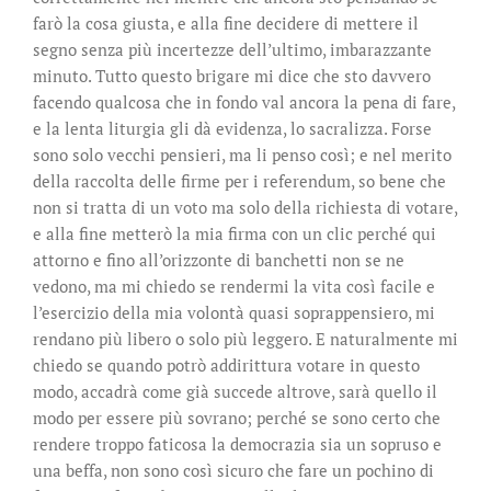
farò la cosa giusta, e alla fine decidere di mettere il
segno senza più incertezze dell’ultimo, imbarazzante
minuto. Tutto questo brigare mi dice che sto davvero
facendo qualcosa che in fondo val ancora la pena di fare,
e la lenta liturgia gli dà evidenza, lo sacralizza. Forse
sono solo vecchi pensieri, ma li penso così; e nel merito
della raccolta delle firme per i referendum, so bene che
non si tratta di un voto ma solo della richiesta di votare,
e alla fine metterò la mia firma con un clic perché qui
attorno e fino all’orizzonte di banchetti non se ne
vedono, ma mi chiedo se rendermi la vita così facile e
l’esercizio della mia volontà quasi soprappensiero, mi
rendano più libero o solo più leggero. E naturalmente mi
chiedo se quando potrò addirittura votare in questo
modo, accadrà come già succede altrove, sarà quello il
modo per essere più sovrano; perché se sono certo che
rendere troppo faticosa la democrazia sia un sopruso e
una beffa, non sono così sicuro che fare un pochino di