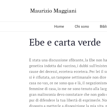
Salta
al
contenuto
Home
Chi sono
Bibl
Ebe e carta verde
È stata una discussione sfibrante, la Ebe non ha
genetica indotta dal vaccino, i dubbi sull’esiste
cause dei decessi, eccetera eccetera. Per lei i
si è rifiutata, un tampone settimanale non dice n
casa no vax, ce ne sono qua e là, il negazionism
femmine di casa, io me ne sono tenuto alla larga
gran malinconia devo constatare che non godo di
pur di difendere la tua libertà di esprimerle. No
disposto a metterle a disposizione la mia vita,