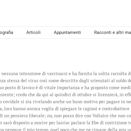
iografia
Articoli
Appuntamenti
Racconti e altri mat
 nessuna intenzione di vaccinarsi e ha fornito la solita raccolta 
nza stessa del virus così come descritto dagli scienziati al soldo d
l suo posto di lavoro è di vitale importanza e ha proposto come me
iente; credo che da qui al quindici di ottobre si licenzierà, in ef
o covidale si sta rivelando anche un buon motivo per pagare in ner
, loro hanno ancora voglia di spiegare le ragioni e controbattere 
 un pensiero liberale; no, non posso dire con Voltaire che non c
n sarò disposto a morire per lasciar parlare la Ebe di costrizione 
 ma neppure il mio tempo, quel poco che me ne rimane della mia uni