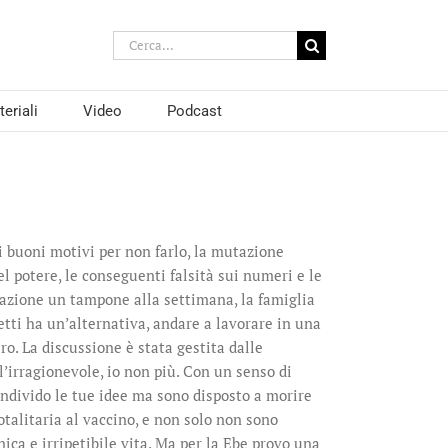
Cerca
per:
eriali
Video
Podcast
di buoni motivi per non farlo, la mutazione
el potere, le conseguenti falsità sui numeri e le
diazione un tampone alla settimana, la famiglia
fetti ha un’alternativa, andare a lavorare in una
o. La discussione è stata gestita dalle
l’irragionevole, io non più. Con un senso di
ondivido le tue idee ma sono disposto a morire
totalitaria al vaccino, e non solo non sono
ca e irripetibile vita. Ma per la Ebe provo una