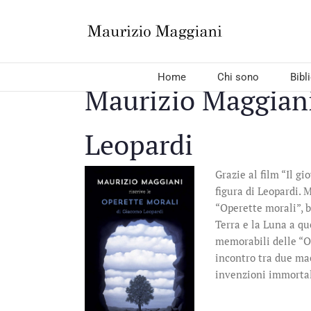
Salta
al
contenuto
Home
Chi sono
Bibl
Maurizio Maggiani
Leopardi
Grazie al film “Il g
figura di Leopardi. 
“Operette morali”, b
Terra e la Luna a qu
memorabili delle “O
incontro tra due ma
invenzioni immortali