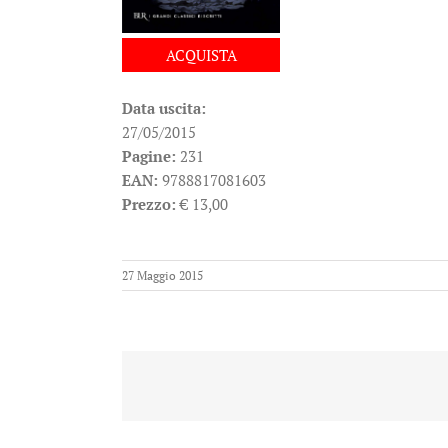
ACQUISTA
Data uscita:
27/05/2015
Pagine:
231
EAN:
9788817081603
Prezzo:
€ 13,00
27 Maggio 2015