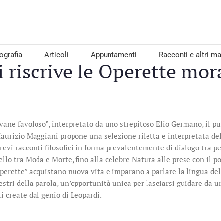
iografia
Articoli
Appuntamenti
Racconti e altri mat
 riscrive le Operette mor
iovane favoloso”, interpretato da uno strepitoso Elio Germano, il pu
Maurizio Maggiani propone una selezione riletta e interpretata del
revi racconti filosofici in forma prevalentemente di dialogo tra per
ello tra Moda e Morte, fino alla celebre Natura alle prese con il po
perette” acquistano nuova vita e imparano a parlare la lingua del
estri della parola, un’opportunità unica per lasciarsi guidare da
 create dal genio di Leopardi.